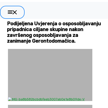
Skip
to
Main
content
Galerija
Menu
Podijeljena Uvjerenja o osposobljavanju
pripadnica ciljane skupine nakon
završenog osposobljavanja za
zanimanje Gerontodomačica.